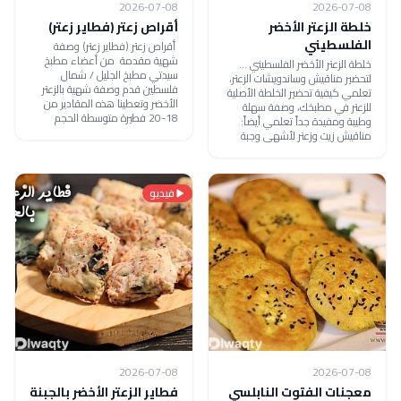
2026-07-08
2026-07-08
خلطة الزعتر الأخضر
أقراص زعتر (فطاير زعتر)
الفلسطيني
أقراص زعتر (فطاير زعتر) وصفة
شهية مقدمة من أعضاء مطبخ
خلطة الزعتر الأخضر الفلسطيني ...
سيدتي مطبخ الجليل / شمال
لتحضير مناقيش وساندويشات الزعتر،
فلسطين قدم وصفة شهية بالزعتر
تعلمي كيفية تحضير الخلطة الأصلية
الأخضر وتعطينا هذه المقادير من
للزعتر في مطبخك، وصفة سهلة
18-20 فطيرة متوسطة الحجم
وطيبة ومفيدة جداً تعلمي أيضاً:
مناقيش زيت وزعتر لأشهى وجبة
فيديو
2026-07-08
2026-07-08
معجنات الفتوت النابلسي
فطاير الزعتر الأخضر بالجبنة