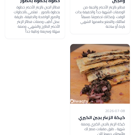
والجبن
خطوة بخطوة بالصور
فطاير بالزعتر الأخضر والجبنة من
فطائر الجبن بالزعتر الأخضر خطوة
الوصفات الشهية جداً والخفيفة بذات
بخطوة بالصور .. تعلمي بالخطوات
الوقت، بإمكانك تحضيرها مسبقاً
والصور الواضحة والدقيقة، طريقة
لعائلتك والتمتع بطعمها الشهي
عمل أطيب وصفات فطائر الزعتر
باردة أو ساخنة
الأخضر الطازج والشهي، وصفة
سهلة وسريعة وطيبة جداً
2026-07-08
كيكة الزعتر بجبن الكيري
كيكة الزعتر بالجبن الكيري وصفة
شهية ، طبق مقبلات مميز لك
ولأسرتك، جربيها الآن