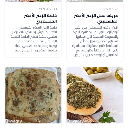
2026-07-08
2026-07-24
طريقة عمل الزعتر الأخضر
خلطة الزعتر الأخضر
الفلسطيني
الفلسطيني
الزعتر الأخضر الفلسطيني من أشهر
خلطة الزعتر الأخضر الفلسطيني ...
أنواع الزعتر التي تتميز بمذاقها اللذيذ
لتحضير مناقيش وساندويشات الزعتر،
والحموضة الطبيعية التي يعطيها
تعلمي كيفية تحضير الخلطة الأصلية
السماق وتحضيره سهل جداً في
للزعتر في مطبخك، وصفة سهلة
البيت أينما كنتم فمكوناته بسيطة ولا
وطيبة ومفيدة جداً تعلمي أيضاً:
داعي لشرائه جاهزاً وهو لذيذ مع
مناقيش زيت وزعتر لأشهى وجبة
المناقيش أو لوحده مع زيت الزيتون .