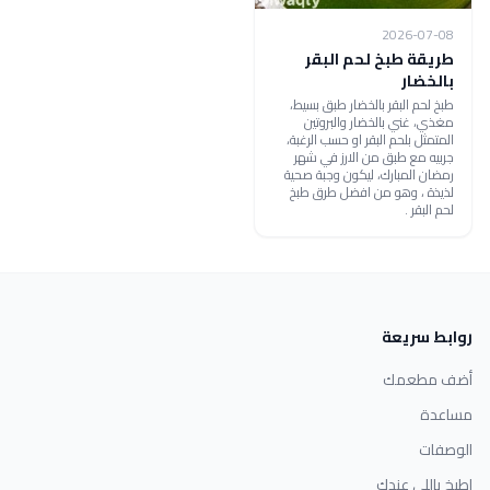
2026-07-08
طريقة طبخ لحم البقر
بالخضار
طبخ لحم البقر بالخضار طبق بسيط،
مغذي، غني بالخضار والبروتين
المتمثل بلحم البقر او حسب الرغبة،
جربيه مع طبق من الارز في شهر
رمضان المبارك، ليكون وجبة صحية
لذيذة ، وهو من افضل طرق طبخ
لحم البقر .
روابط سريعة
أضف مطعمك
مساعدة
الوصفات
اطبخ باللي عندك