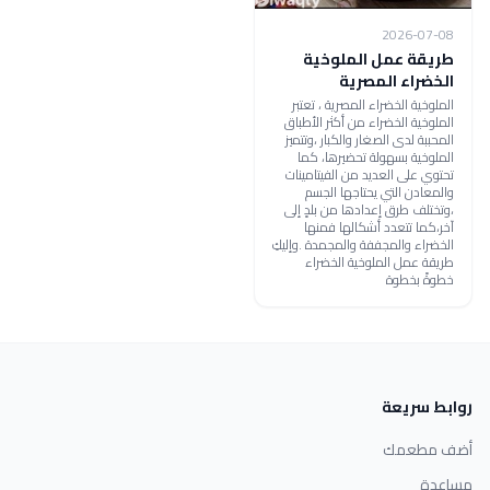
2026-07-08
طريقة عمل الملوخية
الخضراء المصرية
الملوخية الخضراء المصرية ، تعتبر
الملوخية الخضراء من أكثر الأطباق
المحببة لدى الصغار والكبار ،وتتميز
الملوخية بسهولة تحضيرها، كما
تحتوي على العديد من الفيتامينات
والمعادن التي يحتاجها الجسم
،وتختلف طرق إعدادها من بلدٍ إلى
آخر،كما تتعدد أشكالها فمنها
الخضراء والمجففة والمجمدة .وإليكِ
طريقة عمل الملوخية الخضراء
خطوةً بخطوة
روابط سريعة
أضف مطعمك
مساعدة