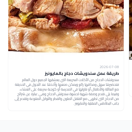
2026-07-08
طريقة عمل سندويشات دجاج بالمايونيز
سندوتشات الدجاج من الأكلات السريعة التي يعشقها الجميع حول العالم
فتحضيرها سهل ومذاقها رائع ويمكن صنعها وأخذها عند التجول في الحديقة
مع العائلة والأطفال أو تناولها في المدرسة أو كوجبة سريعة على العشاء،
وفيما يلي نقدم وصفة شهية لحشوة سندوتش الدجاج وهي عبارة عن شرائح
من الدجاج التي تطهى مع الفلفل الملون والفطر والتوابل المتنوعة وتقدم إلى
جانب البطاطس المقلية والمايونيز .