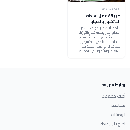
2026-07-08
طريقة عمل سلطة
الناتشوز بالدجاج
سلطة الناتشوز بالدجاج ، ناتشوز
الدجاج الحار وصفة تتميز بالتورتيلا
المقرمشة مع صلصة شهية من
الدجاج الحار والجبن المكسيكي
بمذاقه الرائع وهي سهلة ولا
تستغرق وقتاً طويلاً في تحضيرها .
روابط سريعة
أضف مطعمك
مساعدة
الوصفات
اطبخ باللي عندك