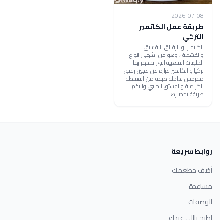
2026-07-08
طريقة عمل الكاتمير
التركي
الكاتمير او الرقائق بالفستق
والقشطة ، وهو من اشهى انواع
الحلويات الشعبية التي تشتهر بها
تركيا و الكاتمير عبارة عن عجين رقيق
مقرمش بداخله طبقة من القشطة
الكريمية والفستق الحلبي واليكم
طريقة تحضيرها.
روابط سريعة
أضف مطعمك
مساعدة
الوصفات
اطبخ باللي عندك