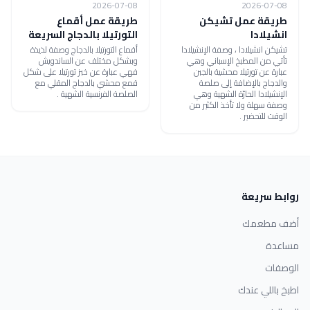
2026-07-08
2026-07-08
طريقة عمل تشيكن
طريقة عمل أقماع
انشيلادا
التورتيلا بالدجاج السريعة
تشيكن انشيلادا ، وصفة الإنشيلادا
أقماع التورتيلا بالدجاج وصفة لذيذة
تأتي من المطبخ الإسباني وهي
وبشكل مختلف عن الساندويش
عبارة عن تورتيلا محشية بالجبن
فهي عبارة عن خبز تورتيلا على شكل
والدجاج بالإضافة إلى صلصة
قمع محشي بالدجاج المقلي مع
الإنشيلادا الحارّة الشهية وهي
الصلصة الفرنسية الشهية .
وصفة سهلة ولا تأخذ الكثير من
الوقت للتحضير .
روابط سريعة
أضف مطعمك
مساعدة
الوصفات
اطبخ باللي عندك