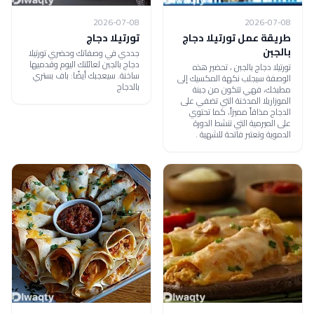
2026-07-08
2026-07-08
طريقة عمل تورتيلا دجاج
تورتيلا دجاج
بالجبن
جددي في وصفاتك وحضري تورتيلا
دجاج بالجبن لعائلتك اليوم وقدميها
تورتيلا دجاج بالجبن ، تحضير هذه
ساخنة. سيعجبك أيضًا: باف بستري
الوصفة سيجلب نكهة المكسيك إلى
بالدجاج
مطبخك، فهي تتكون من جبنة
الموزاريلا المدخنة التي تضفي على
الدجاج مذاقاً مميزاً، كما تحتوي
على الميرمية التي تنشط الدورة
الدموية وتعتبر فاتحة للشهية .