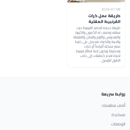
2026-07-08
طريقة عمل كرات
القرنبيط المقلية
طريقة جديدة لتحضير القرنبيط حيث
نسلقه ونضيف له الكمون والكزبرة
والبقدونس والثوم والبصل والفليفلة
والجبنة والكعك فنحصل على خليط
مميز نشكله أقراصاً أو كرات
ونحمرها ويكون لدينا فطائر قرنبيط
لذيذة تقدم كمقبلات إلى جانب
الطبق الرئيسي .
روابط سريعة
أضف مطعمك
مساعدة
الوصفات