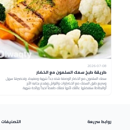
2026-07-08
طريقة طبخ سمك السلمون مع الخضار
سمك السلمون مع الخضار الوصفة هذه جداً شهية ومفيدة، وتحضيرها سهل
وسريع.طبق السمك مع الخضراوات والتوابل ويقدم بجانبه الأرز
أوالبطاطا.ستفضلها عائلتك لأنها تمتلك طعماً لذيذاً ورائحة شهية.
روابط سريعة
التصنيفات