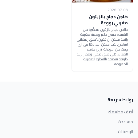
2026-07-08
طاجن دجاج بالزيتون
مغربي رووعة
طاجن دجاج بالزيتون محضّرة من
الشيف: حسين داغر وصفة مغربية
رائعة يمكن ان تكون \طبق رمضاني
اساسي كما يمكن اعدادها في اي
وقت من الاوقات لتزين مائدة
الغداء، هي طبق صحي ومميز تزينه
طريقة تقديمه بالفخارة المغربية
المعروفة .
روابط سريعة
أضف مطعمك
مساعدة
الوصفات