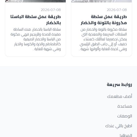
2026-07-08
2026-07-08
طريقة عمل سلطة
طريقة عمل سلطة الباستا
مكرونة بالتونة والخضار
بالخضار
سلطة مكرونة بالتونة والخضار من
سلطة الباستا بالخضار، هذه الساطة
السلطات السريعة والمغذية التي
مفيدة للصحة وللريجيم فهي مكونة
يمكن تحضيرها لعائلتك كعشاء
من الباستا والخضار الصيفية
خفيف أو إلى جانب الطبق الرئيسي
كالطماطم والذرة والكوسا والخيار
وهي لذيذة للغاية وألوانها شهية .
وهي شهية للغاية .
روابط سريعة
أضف مطعمك
مساعدة
الوصفات
اطبخ باللي عندك
المطابخ