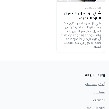
2026-07-08
شاي الزنجبيل والليمون
البارد للتنحيف
شاي الزنجبيل والليمون شاي لذيذ
يناسب الاوقات الحارة، يتكون من
الزنجبيل المثلج مع الليمون والسكر
والماء، وصفة رائعة ومغذية، خاصة
أن فوائد الزنجبيل كثيرة وعظيمة
لدرجة انه تحول الى اهم العلاجات
البديلة .
روابط سريعة
أضف مطعمك
مساعدة
الوصفات
اطبخ باللي عندك