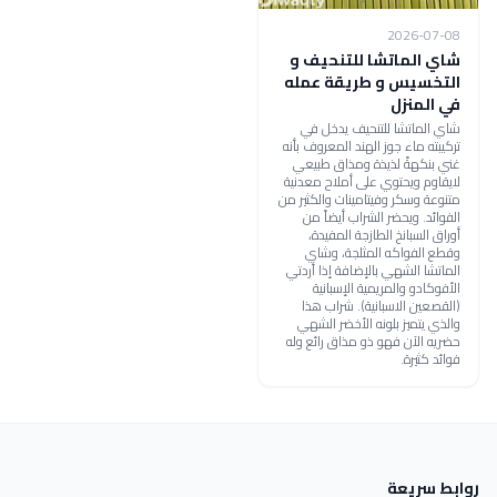
2026-07-08
شاي الماتشا للتنحيف و
التخسيس و طريقة عمله
في المنزل
شاي الماتشا للتنحيف يدخل في
تركيبته ماء جوز الهند المعروف بأنه
غني بنكهةً لذيذة ومذاق طبيعي
لايقاوم ويحتوي على أملاح معدنية
متنوعة وسكر وفيتامينات والكثير من
الفوائد. ويحضر الشراب أيضاً من
أوراق السبانخ الطازجة المفيدة،
وقطع الفواكه المثلجة، وشاي
الماتشا الشهي بالإضافة إذا أردتي
الأفوكادو والمريمية الإسبانية
(القصعين الاسبانية). شراب هذا
والذي يتميز بلونه الأخضر الشهي
حضريه الآن فهو ذو مذاق رائع وله
فوائد كثيرة.
روابط سريعة