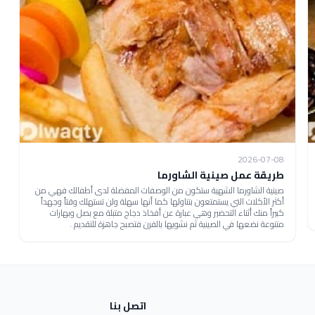
2026-07-08
طريقة عمل صينية الشاورما
صينية الشاورما الشهية ستكون من الوصفات المفضلة لدى أطفالك فهي من
أكثر الأكلات التي يستمتعون بتناولها كما أنها سهلة ولن تستهلك وقتاً وجهداً
كبيراً منك أثناء التحضير وهي عبارة عن أفخاذ دجاج متبلة مع بصل وبهارات
متنوعة نضعها في الصينية ثم نشويها بالفرن فتصبح جاهزة للتقديم .
اتصل بنا