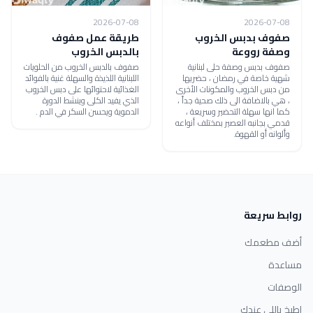
2026-07-08
2026-07-08
صفوف بدبس الخروب
طريقة عمل صفوف
وصفة رووعة
بالدبس الخروب
صفوف بدبس وصفة حلى لبنانية
صفوف بالدبس الخروب من الحلويات
شهية خاصة في رمضان ، حضريها
اللبنانية اللذيذة والسهلة غنية بالفوائد
من دبس الخروب والمكونات الأخرى
الغذائية لاحتوائها على دبس الخروب
، هي بالاضافة الى ذلك صحية جداً ،
الذي يفيد الكلى وينشط الدورة
كما انها سهلة التحضير وسريعة ،
الدموية ويحسن السكر في الدم .
قدمي بجانبه العصير بمختلف أنواعه
وألوانه أو القهوة.
روابط سريعة
أضف مطعمك
مساعدة
الوصفات
اطبخ باللي عندك