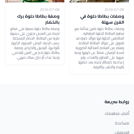
2026-07-08
2026-07-08
وصفات بطاطا حلوة في
وصفة بطاطا حلوة برك
الفرن سهلة
بالخضار
وصفات بطاطا حلوة بافرن نبدأها مع
وصفة بطاطا حلوة مميزة هي قطع
فطيرة البطاطا الحلوة البرتقالية ،
لذيذة من العجين تحتوي على حشوة
البطاطس الحلوة لها فوائد كبيرة قد
طرية من البطاطا، الخضار المشكلة
تتفوق على فوائد البطاطا المالحة،
حسب الرغبة، البصل، البندورة، الكزبرة
وتعتبر من العناصر الغذائية الضرورية
بأنواعها، الزنجبيل والكركم، وصفة
لصحة الإنسان، فضلاً عن كونها وجبة
بطاطا حلوة تخبز في الفرن لتقدمي
شهية على الفطور والغداء، وتم
وجبة غداء أو حتى سناك شهي.
إعدادها كفطائر لذيذة بعد خلطها
بالزبدة والحليب والقرفة .
روابط سريعة
أضف مطعمك
مساعدة
الوصفات