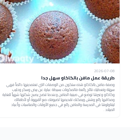
2026-07-08
طريقة عمل مافن بالكاكاو سهل جدا
وصفة مافن بالكاكاو هذه ستكون من الوصفات التي تعتمدينها دائماً فهي
سهلة وتعطيك نتائج رائعة فالمكونات بسيطة عبارة عن بيض وسكر وحليب
وكاكاو وغيرها توضع في صينية المافن وعندما تنضج يصبح شكلها شهياً للغاية
ومذاقها رائع وهش ويمكنك تقديمها لضيوفك مع القهوة أو لأطفالك
ليتناولوها في المدرسة والمافن رائع في جميع الأوقات والمناسبات وأعياد
الميلاد .