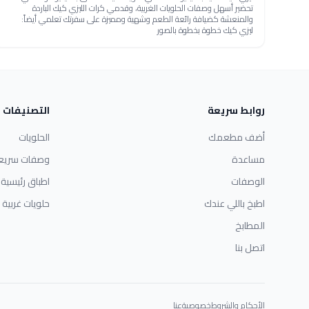
تحضير أسهل وصفات الحلويات الغربية، وقدمي كرات الليزي كيك الباردة
والمنعشة كضيافة رائعة الطعم وشهية ومميزة على سفرتك تعلمي أيضاً:
ليزي كيك خطوة بخطوة بالصور
روابط سريعة
التصنيفات
أضف مطعمك
الحلويات
مساعدة
وصفات سريع
الوصفات
اطباق رئيسية
اطبخ باللي عندك
حلويات غربية
المطابخ
اتصل بنا
الأحكام والشروط
خصوصية
عنا