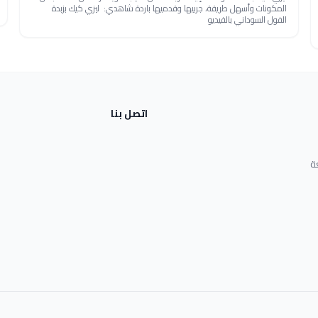
المكونات وأسهل طريقة، جربيها وقدميها باردة شاهدي: ليزي كيك بزبدة
الفول السوداني بالفيديو
اتصل بنا
ة