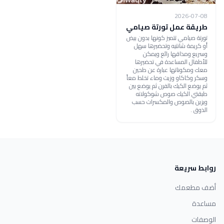
2026-07-08
طريقة عمل تورتة صيامي
تورتة صيامي تتميز كونها بدون بيض
أو كريمة شانتيه وتحضيرها سهل
وسريع ومذاقها رائع ويمكن
للأطفال المساعدة في تحضيرها
معك ومكوناتها عبارة عن طحين
وسكر وكاكاو وزيت وماء تخلط معاً
ثم يوضع الكيك بالفرن ثم يوضع بين
طبقتي الكيك صوص شوكولاته
ويزين بالصوص والمكسرات حسب
الذوق .
روابط سريعة
أضف مطعمك
مساعدة
الوصفات