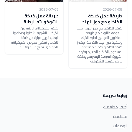
2026-07-08
2026-07-08
طريقة عمل كيكة
طريقة عمل كيكة
الكاكاو مع جوز الهند
الشوكولاته الرطبة
كيكة الكاكاو مع جوز الهند ، كيك
كيكة الشوكولاته الرطبة من
النعومة والليونة مع طريقة
الكيكات الشهية بشكلها ومذاقها
الماكرون الفرنسي لخليط الكيك
الرطب فهي عبارة عن كيكة
وحشوة جوز الهند بالكريمة، ويتميز
بالكاكاو تسقى بصوص الشوكولاته
كيكة الكاكاو بكمية مضاعفة
اللذيذ حتى تصبح طرية وهشة .
لمسحوق الكاكاو المعززة بنكهة
القهوة السريعة الإسبريسووطبقة
لذيذة لكريمة الشكولاته .
روابط سريعة
أضف مطعمك
مساعدة
الوصفات