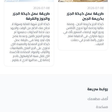
2026-07-08
2026-07-08
طريقة عمل كيكة الجزر
طريقة عمل كيكة الجزر
بكريمة الجبن
والجوز والقرفة
كيكة الجزر بكريمة الجبن ، وصفة
كيكة الجزر شهية للغاية وسهلة لا
مثالية وخاصة أنها تحوي الأناناس
تحتاج منك الكثير من الوقت والجهد
وجوز الهند لإضفاء الشعور بأنك في
حيث تخلط المكونات جميعها ثم
جزيرة هاواي، في الحقيقة تعتبر
يوضع المزيج بالفرن وعندما ينضج
حلوى رائعة تقدم في حفلات
يترك ليبرد وها هي طريقة عمل
الصيف.
كيكة الجزر المغذية والمفيدة التي
تحتوي على الجزر الغني بالفيتامينات
والألياف والمواد المضادة للأكسدة
التي تقلل نسبة الكولسترول بالدم
إضافة إلى مذاقها الذي لا يقاوم .
روابط سريعة
أضف مطعمك
مساعدة