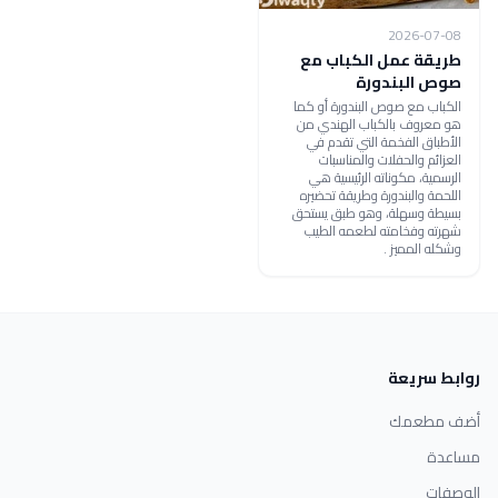
2026-07-08
طريقة عمل الكباب مع
صوص البندورة
الكباب مع صوص البندورة أو كما
هو معروف بالكباب الهندي من
الأطباق الفخمة التي تقدم في
العزائم والحفلات والمناسبات
الرسمية، مكوناته الرئيسية هي
اللحمة والبندورة وطريقة تحضيره
بسيطة وسهلة، وهو طبق يستحق
شهرته وفخامته لطعمه الطيب
وشكله المميز .
روابط سريعة
أضف مطعمك
مساعدة
الوصفات