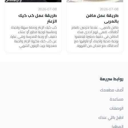
2026-07-08
2026-07-08
طريقة عمل مافن
طريقة عمل كب كيك
بالمربى
الزعتر
مافن بالمربى ، عندما تحزمين طعام
كب كيك الزعتر وصفة سهلة ولذيذة
أطفالك، ضعي لهم احدى هذه
ومناسبة لوجبة فطور أو عشاء
المافن في حقيبة صغيرة ليتمتعوا
خفيف أو وجبة للمدرسة وهي عبارة
بوجبة صحية ولذيذة، أو تناوليها مع
عن كب كيك بنكهة الزعتر والجبنة
أصدقائك مع فنجان من القهوة.
معجونة بزيت الزيتون الشهي.
روابط سريعة
أضف مطعمك
مساعدة
الوصفات
اطبخ باللي عندك
المطابخ