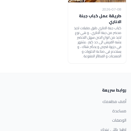
2026-07-08
طريقة عمل كباب جبنة
الاناري
كباب جبنة الاناري طبق مقبلات لذيذ
محضر من جبنة الاناري ، و هي نوع
لذيذ من انواع الجبن سهل التحضير
يشبه القريش الى حد كبير ، يشتهر
في جزيرة قبرص و يحضّر هناك ، و
يستخدم في صناعة الحلويات و
المعجنات و الفطائر المتنوعة .
روابط سريعة
أضف مطعمك
مساعدة
الوصفات
اطبخ باللي عندك