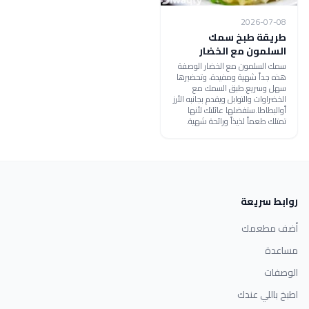
2026-07-08
طريقة طبخ سمك
السلمون مع الخضار
سمك السلمون مع الخضار الوصفة
هذه جداً شهية ومفيدة، وتحضيرها
سهل وسريع.طبق السمك مع
الخضراوات والتوابل ويقدم بجانبه الأرز
أوالبطاطا.ستفضلها عائلتك لأنها
تمتلك طعماً لذيذاً ورائحة شهية.
روابط سريعة
أضف مطعمك
مساعدة
الوصفات
اطبخ باللي عندك