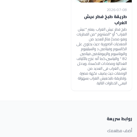
2026-07-08
طريقة طبخ فطر عيش
الغراب
طبخ فطر عيش الغراب ،يعتبر "عيش
الغراب" أو "المشروم "من الفطريات
وهو مصدرٌ هامٌ للعديد من
المغذيات الضرورية ؛حيث يحتوي على
الكالسيوم وفيتامين د والسيلينيوم
والبوتاسيوم والريبوفلافين فيتامين
B2 " والنياسين،كما أنه غنيٌ بالألياف
الغذائية ومضادات الاكسدة ،ويدخل
عيش الغراب فى العديد من
الوصفات حيث يضيف نكهة مميزة
،ولطريقة طبخعيش الغراب بسهولة
اتبعي الخطوات التالية.
روابط سريعة
أضف مطعمك