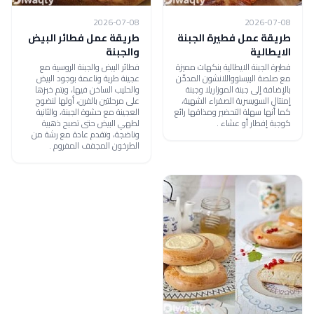
2026-07-08
2026-07-08
طريقة عمل فطيرة الجبنة
طريقة عمل فطائر البيض
الايطالية
والجبنة
فطيرة الجبنة الايطالية بنكهات مميزة
فطائر البيض والجبنة الروسية مع
مع صلصة البيستوواللانشون المدخّن
عجينة طرية وناعمة بوجود البيض
بالإضافة إلى جبنة الموزاريلا وجبنة
والحليب الساخن فيها، ويتم خبزها
إمنتال السويسرية الصفراء الشهية،
على مرحلتين بالفرن، أولها لنضوج
كما أنها سهلة التحضير ومذاقها رائع
العجينة مع حشوة الجبنة، والثانية
كوجبة إفطار أو عشاء .
لطهي البيض حتى تصبح ذهبية
وناضجة، وتقدم عادة مع رشة من
الطرخون المجفف المفروم .