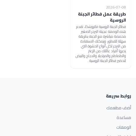
2026-07-08
طريقة عمل فطائر الجبنة
الروسية
فطائر الجبنة الروسية فاتروشكا، تقدم
هذه الوصفة عجينة البرجر الصغير
محمصة مباشرة مع الجبنة بطريقة
سهلة للفطور، ويمكنك الاستفادة
من البرجر لكل أنواع الحشوة التي
يحبها أفراد عائلتك من الزعتر
والطماطم والمرتديلا والدجاج والبيض
لتحضير فطائر الجبنة الروسية .
روابط سريعة
أضف مطعمك
مساعدة
الوصفات