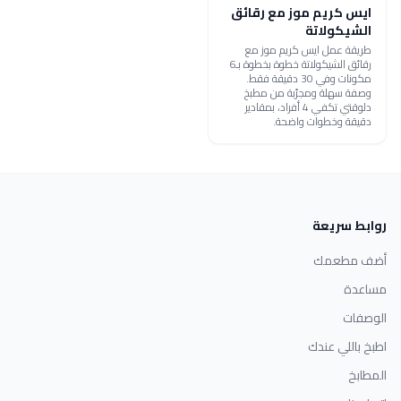
ايس كريم موز مع رقائق
الشيكولاتة
طريقة عمل ايس كريم موز مع
رقائق الشيكولاتة خطوة بخطوة بـ6
مكونات وفي 30 دقيقة فقط.
وصفة سهلة ومجرّبة من مطبخ
دلوقتي تكفي 4 أفراد، بمقادير
دقيقة وخطوات واضحة.
روابط سريعة
أضف مطعمك
مساعدة
الوصفات
اطبخ باللي عندك
المطابخ