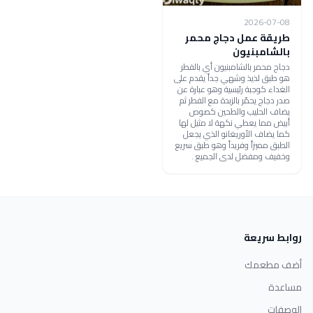
2026-07-08
طريقة عمل دجاج محمر
بالشامبنيون
دجاج محمر بالشامبنيون أي بالفطر
هو طبق لذيذ وشهي جداً يقدم على
الغداء كوجبة رئيسية وهو عبارة عن
صدر دجاج يحمّر بالزبدة مع الفطر ثم
يضاف الحليب والطحين كصوص
أبيض مما يعطي نكهة لا مثيل لها
كما يضاف الأوريغانو الذي يجعل
الطبق مميزاً وفريداً وهو طبق سريع
وخفيف ومفضل لدى الجميع .
روابط سريعة
أضف مطعمك
مساعدة
الوصفات