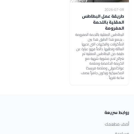
2026-07-08
طريقة عمل البطاطس
المقلية باللحمة
المفرومة
البطاطس المقلية باللحمة المفرومة
، يجمع هذا الطبق هذا بين
المأكولات والنكهات التي تحبها
العائلة وتطلبها دائماً فهو عبارة عن
طبقة من البطاطس المقلية ثم
شرائح لحم مشوية شهية مع
الكريمة الحامضة وصلصة
غواكامولي وصلصة فريسكا
المكسيكية ويكون جاهزاً بنصف
ساعة تقريباً .
روابط سريعة
أضف مطعمك
مساعدة