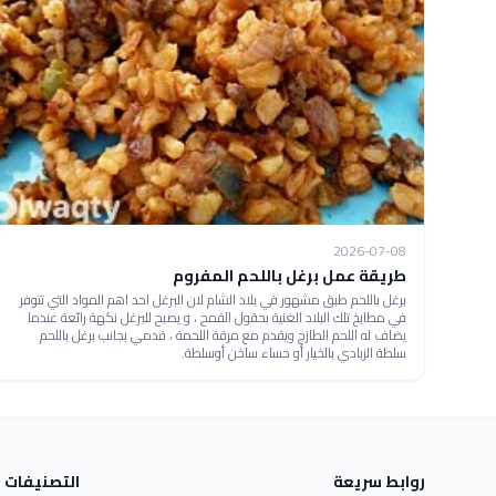
2026-07-08
طريقة عمل برغل باللحم المفروم
برغل باللحم طبق مشهور في بلاد الشام لان البرغل احد اهم المواد التي تتوفر
في مطابخ تلك البلاد الغنية بحقول القمح ، و يصبح للبرغل نكهة رائعة عندما
يضاف له اللحم الطازج ويقدم مع مرقة اللحمة ، قدمي بجانب برغل باللحم
سلطة الزبادي بالخيار أو حساء ساخن أوسلطة.
روابط سريعة
التصنيفات