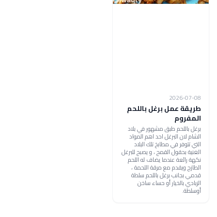
2026-07-08
طريقة عمل برغل باللحم
المفروم
برغل باللحم طبق مشهور في بلاد
الشام لان البرغل احد اهم المواد
التي تتوفر في مطابخ تلك البلاد
الغنية بحقول القمح ، و يصبح للبرغل
نكهة رائعة عندما يضاف له اللحم
الطازج ويقدم مع مرقة اللحمة ،
قدمي بجانب برغل باللحم سلطة
الزبادي بالخيار أو حساء ساخن
أوسلطة.