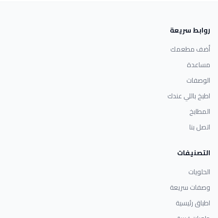
روابط سريعة
أضف مطعمك
مساعدة
الوصفات
اطبخ باللي عندك
المطابخ
اتصل بنا
التصنيفات
الحلويات
وصفات سريعة
اطباق رئيسية