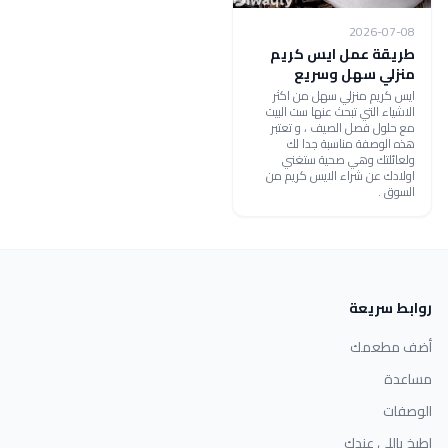
2026-07-08
طريقة عمل ايس كريم
منزلي سهل وسريع
ايس كريم منزلي سهل من اكثر
الاشياء التي تبحث عنها ست البيت
مع حلول فصل الصيف ، و تعتبر
هذه الوصفة مناسبة جدا لك
ولعائلتك وهي صحية ستغني
اولادك عن شراء الايس كريم من
السوق .
روابط سريعة
أضف مطعمك
مساعدة
الوصفات
اطبخ باللي عندك