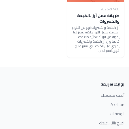
2026-07-08
طريقة عمل أرز بالكبدة
والخضروات
أرز بالكبدة والخضروات نوع من الانواع
العديدة لعمل الارز ، ولكنه مميز لما
يحويه من فوائد غذائية متعددة
خاصة وان أرز بالكبدة والخضروات
يحتوي على الكبدة التي تعتبر علاج
قوي لفقر الدم .
روابط سريعة
أضف مطعمك
مساعدة
الوصفات
اطبخ باللي عندك