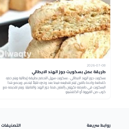
2026-07-08
طريقة عمل بسكويت جوز الهند الايطالي
بسكويت جوز الهند الايطالي ، بسكويت سهل التحضير بطريقة إيطالية ويتم خبزه
كقطعة واحدة بالفرن ليتم تقطيعه فيما بعد وخبزه قليلاً ليتحمر، ويجمع هذا
البسكويت في طعمته نكهتين رائعتين هما جوز الهند والفانيليا، ويتم تقديمه مع
كوب من القهوة أو الكابتشينو
روابط سريعة
التصنيفات