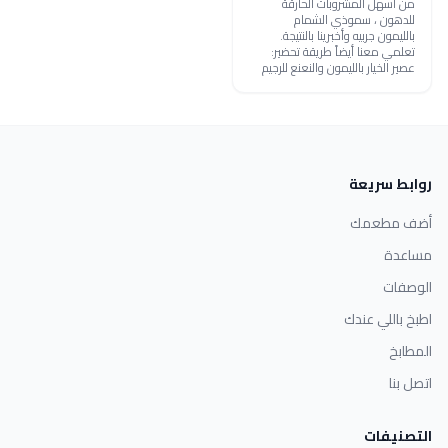
من أسهل المشروبات الحارقة
للدهون ، سموذي الشمام
بالليمون جربيه وأخبرينا بالنتيجة.
تعلمي معنا أيضاً طريقة تحضير:
عصير الخيار بالليمون والنعنع للرجيم
روابط سريعة
أضف مطعمك
مساعدة
الوصفات
اطبخ باللي عندك
المطابخ
اتصل بنا
التصنيفات