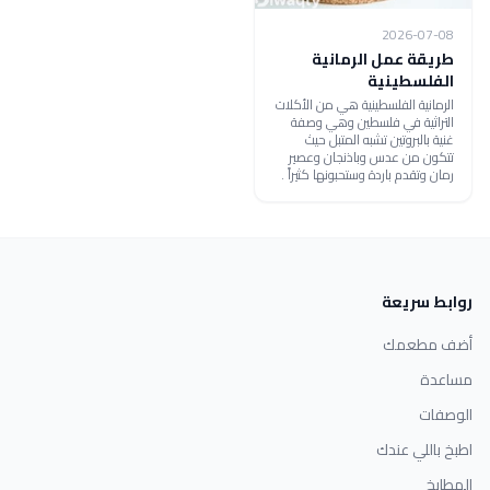
2026-07-08
طريقة عمل الرمانية
الفلسطينية
الرمانية الفلسطينية هي من الأكلات
التراثية في فلسطين وهي وصفة
غنية بالبروتين تشبه المتبل حيث
تتكون من عدس وباذنجان وعصير
رمان وتقدم باردة وستحبونها كثيراً .
روابط سريعة
أضف مطعمك
مساعدة
الوصفات
اطبخ باللي عندك
المطابخ