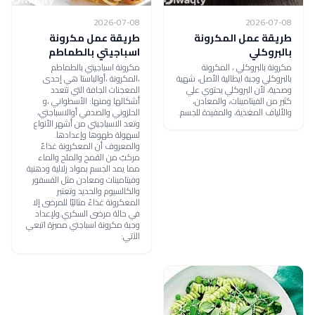
2026-07-08
2026-07-08
طريقة عمل المكرونة
طريقة عمل مكرونة
بالبروكلي
اسباجيتي بالطماطم
مكرونة بالبروكلي ، المكرونة
مكرونة اسباجيتي بالطماطم
بالبروكلي وجبة ايطالية الأصل، شهية
،المكرونة ،أوالباستا هي إحدى
وصحية، لأن البروكلي يحتوي علي
المعجنات الجافة التي تتعدد
كثير من الفيتامينات، والمعادن،
أشكالها ومنها: الأسطواني ،و
والألياف المغذية، والمفيدة للجسم.
الحلزوني والصدفي أوالاسباجتي،
وتعد الاسباجيتي من أشهر الأنواع
لسهولة طهوها وإعدادها.
والمعروف أن المعكرونة غذاءٌ
مركبٌ من القمح والملح والماء
مما يمد الجسم بمواد زلالية ودهنية
وفيتامينات ومعادن مثل الفسفور
والكالسيوم والحديد وتعتبر
المعكرونة غذاءً مثاليًا للمرضى إلا
في حالة مرضى السكري.ولإعداد
وجبة مكرونة اسباجتي مميزة اتبعي
الآتي: