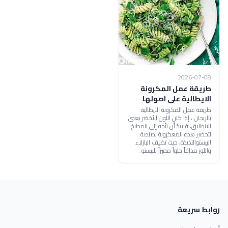
2026-07-08
طريقة عمل المكرونة
الايطالية على اصولها
طريقة عمل المكرونة الايطالية
بالريحان ، إذا كان اللون الأخضر يعني
الانطلاق، فلابدّ أن نتّجه إلى المطبخ
لتحضير هذه المعكرونة بصلصة
البيستواللذيذة، حيث تضيف البازلاء
واللوز مذاقاّ حلواً مميزاً للبيستو .
روابط سريعة