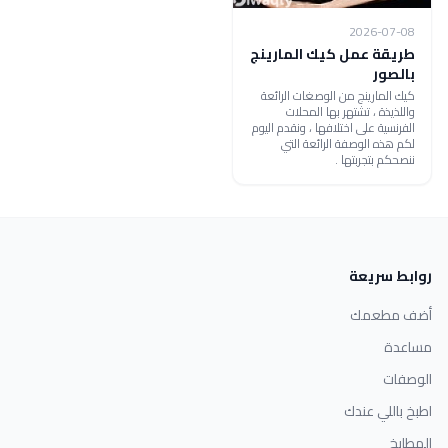
2026-07-08
طريقة عمل كيك المارينج
بالصور
كيك المارينج من الوصغات الرائعة
واللذيذة ، تشتهر بها المحلات
الفرنسية على اختلافها ، ونقدم اليوم
لكم هذه الوصفة الرائعة التي
ننصحكم بتجربتها .
روابط سريعة
أضف مطعمك
مساعدة
الوصفات
اطبخ باللي عندك
المطابخ