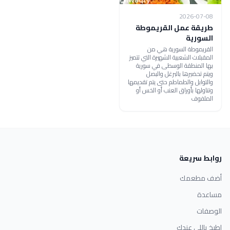
2026-07-08
طريقة عمل القريموطة
السورية
القريموطة السورية هي من
المقبلات الشعبية الشهيرة التي تتميز
بها المنطقة الوسطى في سورية
ويتم تحضيرها بالبرغل والبصل
والتوابل والطماطم حتى يتم تقديمها
وتناولها بأوراق العنب أو الخس أو
الملفوف
روابط سريعة
أضف مطعمك
مساعدة
الوصفات
اطبخ باللي عندك