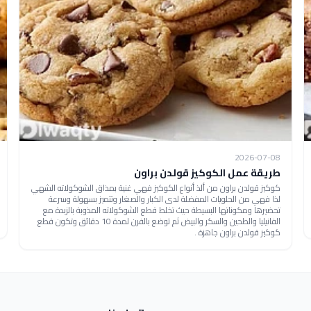
2026-07-08
طريقة عمل الكوكيز قولدن براون
كوكيز قولدن براون من ألذ أنواع الكوكيز فهي غنية بمذاق الشوكولاته الشهي
لذا فهي من الحلويات المفضلة لدى الكبار والصغار وتتميز بسهولة وسرعة
تحضيرها ومكوناتها البسيطة حيث تخلط قطع الشوكولاته المذوبة بالزبدة مع
الفانيليا والطحين والسكر والبيض ثم توضع بالفرن لمدة 10 دقائق وتكون قطع
كوكيز قولدن براون جاهزة .