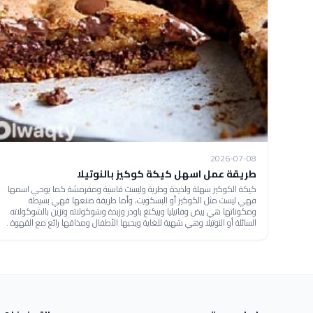
2026-07-08
طريقة عمل اسهل كيكة كوكيز بالنوتيلا
كيكة الكوكيز سهلة ولذيذة وطرية وليست قاسية ومقرمشة كما يوحي اسمها
فهي ليست مثل الكوكيز أو البسكويت، وأما طريقة صنعها فهي بسيطة
ومكوناتها هي بيض وفانيليا وبيكنغ باودر وزبدة وشوكولاته وتزين بالشوكولاته
السائلة أو النوتيلا وهي شهية للغاية ويحبها الأطفال ومذاقها رائع مع القهوة .