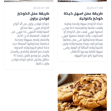
2026-07-08
2026-07-08
طريقة عمل اسهل كيكة
طريقة عمل الكوكيز
كوكيز بالنوتيلا
قولدن براون
كيكة الكوكيز سهلة ولذيذة وطرية
كوكيز قولدن براون من ألذ أنواع
وليست قاسية ومقرمشة كما يوحي
الكوكيز فهي غنية بمذاق
اسمها فهي ليست مثل الكوكيز أو
الشوكولاته الشهي لذا فهي من
البسكويت، وأما طريقة صنعها فهي
الحلويات المفضلة لدى الكبار
بسيطة ومكوناتها هي بيض وفانيليا
والصغار وتتميز بسهولة وسرعة
وبيكنغ باودر وزبدة وشوكولاته وتزين
تحضيرها ومكوناتها البسيطة حيث
بالشوكولاته السائلة أو النوتيلا وهي
تخلط قطع الشوكولاته المذوبة
شهية للغاية ويحبها الأطفال
بالزبدة مع الفانيليا والطحين والسكر
ومذاقها رائع مع القهوة .
والبيض ثم توضع بالفرن لمدة 10
دقائق وتكون قطع كوكيز قولدن
براون جاهزة .