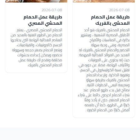
2026-07-08
2026-07-08
طريقة عمل الحمام
طريقة عمل الحمام
المحشى بالفريك
المحشي المصري
الحمام المحشي بالفريك هو أحد
الحمام المحشي المصري ، يعتبر
الأطباق المصرية الشعبية ، ويشتهر
الحمام من الطيور الغنية بالعديد من
بكثرة في المناسبات والأفراح
العناصر الغذائية الهامة التي يحتاجها
المصرية، وهي وجبة سهلة
الجسم كالبروتبينات، والفيتامينات،
التحضير.والحمام المحشي بالفريك له
ويتميز الحمام بصغر حجمه وسهولة
العديد من الفوائد الغذائية المهمة؛
تحضيره ويمكن إعداده بحشوات
حيث إنه يحتوي على البروتينات
مختلفة ونقدم لك طريقة عمل
والألياف الهامة، فضلا عن دوره في
الحمام المحشي بالفريك.
تقليل نسبة الكوليسترول في الجسم،
وتقوية الذاكرة. ولإعدادالحمام
المحشي بالفريك بطريقةٍ سهلةٍ
وسريعة اتبعي الخطوات الآتية.
نصائح قبل بدء طهو الحمام: عند
شراء الحمام احرصي دائما على شراء
الحمام الصغير، حتى لا يأخذ وقتًا
كبيرًا في الطهو، كما أن طعمه
أفضل كثيرًا من الحمام الكبيرة .