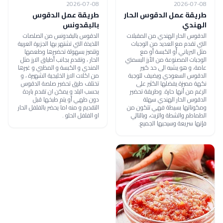
2026-07-08
2026-07-08
طريقة عمل الدقوس الحار
طريقة عمل الدقوس
الهندي
بالبقدونس
الدقوس الحار الهندي من المقبلات
الدقوس بالبقدونس من الصلصات
التي تقدم مع العديد من الوجبات
اللذيذة التي تشتهر بها الجزيرة العربية
مثل البرياني أو الكبسة أو مع
وتتميز بسهولة تحضيرها وطعمها
الوجبات المصنوعة من الأرز البسمتي
الحار ، وتقدم بجانب أطباق الارز مثل
عامة، و هو يشبه الى حد كبير
المندي و الكبسة و المظبي و غيرها
الدقوس السعودي ويضيف للوجبة
من اكلات الارز الخليجية الشهيرة ، و
نكهة مميزة يفضلها الكثير على
تختلف طرق تحضير صلصة الدقوس
الرغم من أنها حارة. وطريقة تحضير
بحسب البلد و يمكن ان تقدم باردة
الدقوس الحار الهندي سهلة
دون طهي أو يتم طبخها قبل
ومكوناتها بسيطة فهي تتكون من
التقديم و منه اما يحضر بالفلفل الحار
الطماطم والشطة والزيت، وبالتالي
او الفلفل الحلو .
فإنها سريعة وسيحبها الجميع.