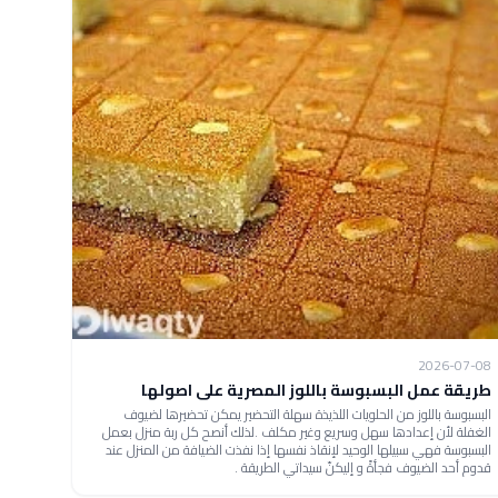
2026-07-08
طريقة عمل البسبوسة باللوز المصرية على اصولها
البسبوسة باللوز من الحلويات اللذيذة سهلة التحضير يمكن تحضيرها لضيوف
الغفلة لأن إعدادها سهل وسريع وغير مكلف .لذلك أنصح كل ربة منزل بعمل
البسبوسة فهي سبيلها الوحيد لإنقاذ نفسها إذا نفذت الضيافة من المنزل عند
قدوم أحد الضيوف فجأةً و إليكنّ سيداتي الطريقة .