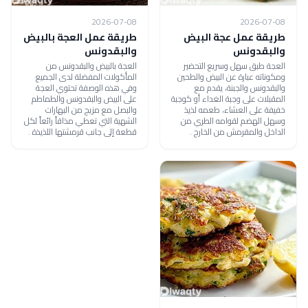
2026-07-08
2026-07-08
طريقة عمل عجة البيض
طريقة عمل العجة بالبيض
والبقدونس
والبقدونس
العجة طبق سهل وسريع التحضير
العجة بالبيض والبقدونس من
ومكوناته عبارة عن البيض والطحين
المأكولات المفضلة لدى الجميع
والبقدونس والجبنة، يقدم مع
وفي هذه الوصفة تحتوي العجة
المقبلات على وجبة الغداء أو كوجبة
على البيض والبقدونس والطماطم
خفيفة على العشاء، طعمه لذيذ
والبصل مع مزيج من البهارات
وسهل الهضم لقوامه الطري من
الشهية التي تعطي مذاقاً رائعاً لكل
الداخل والمقرمش من الخارج .
قطعة إلى جانب قرمشتها اللذيذة .