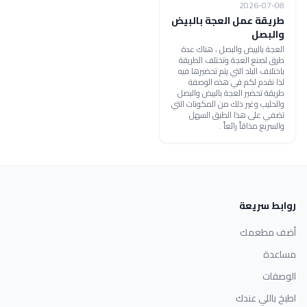
2026-07-08
طريقة عمل العجة بالبيض
والبصل
العجة بالبيض والبصل ، هناك عدة
طرق لصنع العجة وتختلف الطريقة
باختلاف البلد التي يتم تحضيرها فيه
لذا نقدم لكم في هذه الوصفة
طريقة تحضير العجة بالبيض والبصل
والحليب وغير ذلك من المكونات التي
تضفي على هذا الطبق السهل
والسريع مذاقاً رائعاً .
روابط سريعة
أضف مطعمك
مساعدة
الوصفات
اطبخ باللي عندك