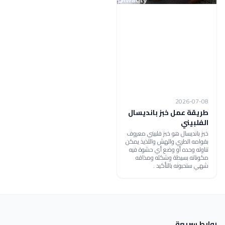
2026-07-08
طريقة عمل خبز بانديسال
الفلبيني
خبز بانديسال هو خبز فلبيني معروف
بقوامه الطري والهش واللذيذ يمكن
تناوله وحده أو وضع أي حشوة فيه
مكوناته بسيطة وشكله ومذاقه
شهي ستحبونه بالتأكيد .
روابط سريعة