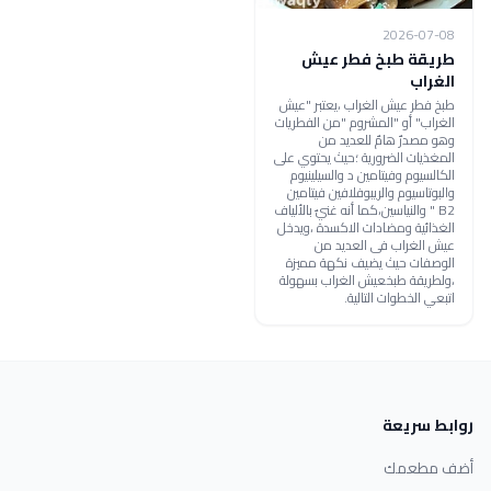
2026-07-08
طريقة طبخ فطر عيش
الغراب
طبخ فطر عيش الغراب ،يعتبر "عيش
الغراب" أو "المشروم "من الفطريات
وهو مصدرٌ هامٌ للعديد من
المغذيات الضرورية ؛حيث يحتوي على
الكالسيوم وفيتامين د والسيلينيوم
والبوتاسيوم والريبوفلافين فيتامين
B2 " والنياسين،كما أنه غنيٌ بالألياف
الغذائية ومضادات الاكسدة ،ويدخل
عيش الغراب فى العديد من
الوصفات حيث يضيف نكهة مميزة
،ولطريقة طبخعيش الغراب بسهولة
اتبعي الخطوات التالية.
روابط سريعة
أضف مطعمك