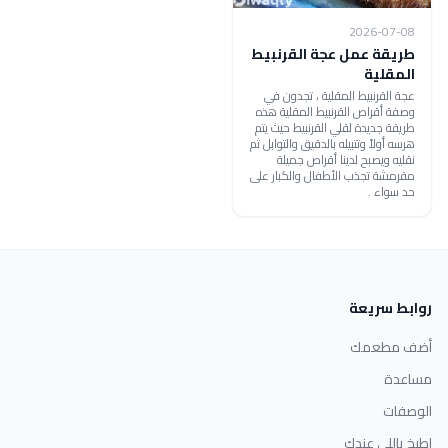
2026-07-08
طريقة عمل عجة القرنبيط
المقلية
عجة القرنبيط المقلية ، تجدون في
وصفة أقراص القرنبيط المقلية هذه
طريقة جديدة لقلي القرنبيط حيث يتم
هرسه أولاً وتتبيله بالدقيق والتوابل ثم
نقليه ويصبح لدينا أقراص جميلة
مقرمشة تجذب الأطفال والكبار على
حد سواء .
روابط سريعة
أضف مطعمك
مساعدة
الوصفات
اطبخ باللي عندك