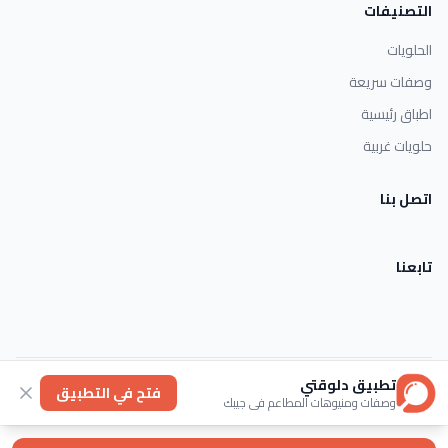
التصنيفات
الحلويات
وصفات سريعة
اطباق رئيسية
حلويات غربية
اتصل بنا
تابعنا
تطبيق دلوقتي
الأحكام والشروط
خصوصية
عنا
فتح في التطبيق
وصفات ومنيوهات المطاعم في جيبك
© 2026 Dlwaqty. جميع الحقوق محفوظة.
Powered by
GAIT