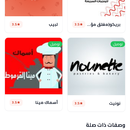
بريكو(مغلق مؤقتا)
لبيب
3.5
3.5
توصيل
توصيل
أسماك مينا
3.5
نونيت
3.5
وصفات ذات صلة